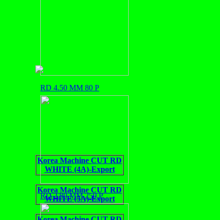
RD 4.50 MM 80 P
Korea Machine CUT RD
WHITE (4A)-Export
Korea Machine CUT RD
RD 2.80 MM 250 P
WHITE (5A)-Export
Korea Machine CUT RD