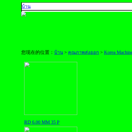
บ้าน
คุณภาพ 5A
คุณภาพ 4A
คุณภาพ 3A
คุณภาพ AA, A+
คุณภาพส่งออก
您现在的位置：
บ้าน
>
คุณภาพส่งออก
>
Korea Machin
ตัวอย่างสีพลอย
ติดต่อเรา
925 SILVER
中文
English
ประเทศไทย
RD 6.00 MM 35 P